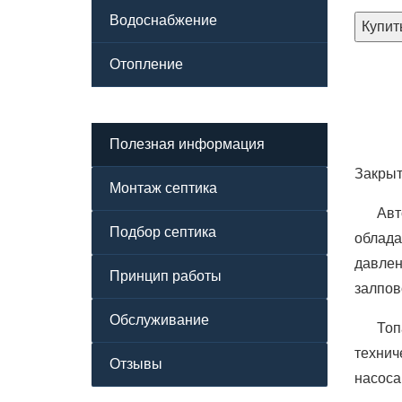
Водоснабжение
Купит
Отопление
Полезная информация
Закрыт
Монтаж септика
Авт
Подбор септика
облада
давлен
Принцип работы
залпов
Обслуживание
Топ
технич
Отзывы
насоса