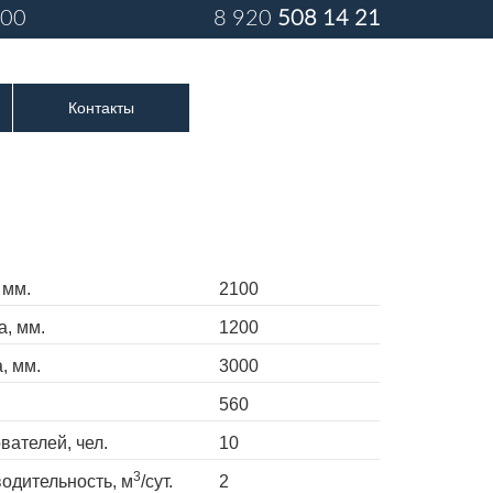
:00
8 920
508 14 21
Контакты
 мм.
2100
, мм.
1200
, мм.
3000
560
вателей, чел.
10
3
одительность, м
/сут.
2