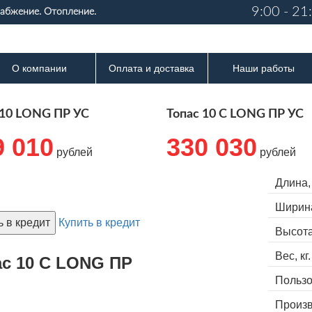
9:00 - 21
набжение. Отопление.
О компании
Оплата и доставка
Наши работы
 10 LONG ПР УС
Топас 10 С LONG ПР УС
9 010
330 030
рублей
рублей
Длина,
Ширина
ь в кредит
Купить в кредит
Высота
Вес, кг.
ас 10 С LONG ПР
Пользо
Произв