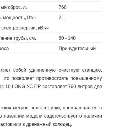
ый сброс, л.
760
. мощность, Вт/ч
2.1
 электроэнергии, кВт/ч
ление трубы, cм.
80 - 140
роса
Принудительный
яет собой удлиненную очистную станцию,
 что позволяет противостоять повышенному
пас 10 LONG УС ПР составляет 760 литров для
еских метров воды в сутки, превравщая ее в
в названии модели свдетельствует о наличии
асток или в дренажный колодец.