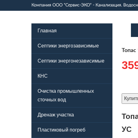
Компания
ООО "Сервис-ЭКО"
- Канализация. Водос
Главная
Септики энергозависимые
Топас
Септики энергонезависимые
35
КНС
Очистка промышленных
Купит
сточных вод
Топ
Дренаж участка
УС
Пластиковый погреб