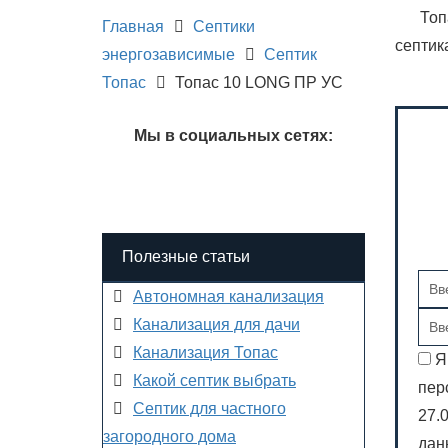
Топ
Главная
Септики
септик
энергозависимые
Септик
Топас
Топас 10 LONG ПР УС
Мы в социальных сетях:
Полезные статьи
Автономная канализация
Канализация для дачи
Канализация Топас
Я
Какой септик выбрать
пер
Септик для частного
27.
загородного дома
дан