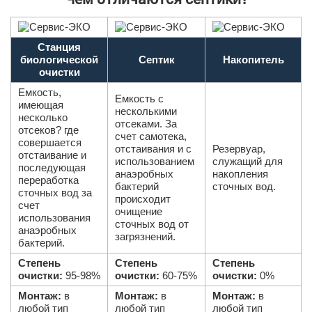
Станция
биологической
Септик
Накопитель
очистки
Емкость,
Емкость с
имеющая
несколькими
несколько
отсеками. За
отсеков? где
счет самотека,
совершается
отстаивания и с
Резервуар,
отстаивание и
использованием
служащий для
последующая
анаэробных
накопления
переработка
бактерий
сточных вод.
сточных вод за
происходит
счет
очищение
использования
сточных вод от
анаэробных
загрязнений.
бактерий.
Степень
Степень
Степень
очистки:
95-98%
очистки:
60-75%
очистки:
0%
Монтаж:
в
Монтаж:
в
Монтаж:
в
любой тип
любой тип
любой тип