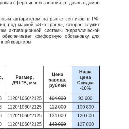
ирокая сфера использования, от дачных домов
нным авторитетом на рынке септиков в РФ.
я, под маркой «Эко-Гранд», которое служит
ием активационной системы гидравлической
д обеспечивает комфортную обстановку для
нной квартиры!
Наша
Цена
с,
Размер,
цена
завода,
.
Д*Ш*В, мм.
Скидка
рублей
-10%
3
1120*1060*2125
104 000
93 600
3
1120*1060*2125
112 000
100 800
0
1120*1060*2125
134 000
120 600
0
1120*1060*2125
142 000
127 800