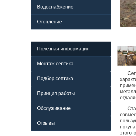
Водоснабжение
Отопление
Полезная информация
Монтаж септика
Сеп
Подбор септика
харак
примен
металл
Принцип работы
отдаля
Обслуживание
Ста
совмес
польз
Отзывы
покупа
этого 