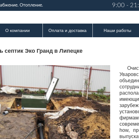
9:00 - 21
набжение. Отопление.
О компании
Оплата и доставка
Наши работы
ь септик Эко Гранд в Липецке
Очис
Уваров
объед
сотрудн
распола
имеющи
зарубеж
устан
фирма
совреме
how, пр
выпуск