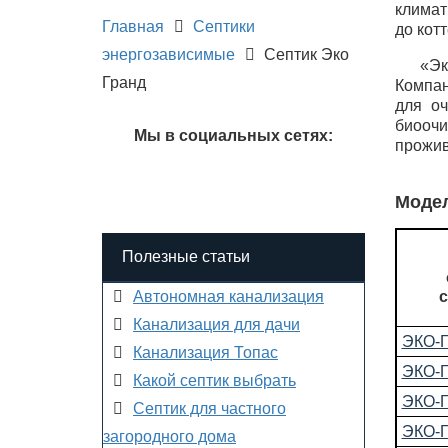
климат
Главная
Септики
до кот
энергозависимые
Септик Эко
«Эк
Гранд
Компан
для оч
биоочи
Мы в социальных сетях:
прожив
Модел
Полезные статьи
Автономная канализация
Канализация для дачи
ЭКО-
Канализация Топас
ЭКО-
Какой септик выбрать
ЭКО-
Септик для частного
ЭКО-
загородного дома