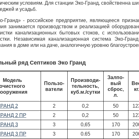
ическим условиям. Для станции Эко-Гранд, свойственна ш
теджей и усадьб.
о-Гранд» - российское предприятие, являющееся призна
ия занимается производством и реализацией оборудовани
истки канализационных бытовых стоков, с использован
стки. Независимая канализационная система Эко-Гран
ания в доме или на даче, аналогичную уровню благоустрое
ьный ряд Септиков Эко Гранд
Залпо-
Модель
Производи-
Пользо-
вый
Ве
очистного
тельность,
ватели
сброс,
кг
сооружения
куб.м./сутки
л.
ГРАНД 2
2
0,2
50
12
ГРАНД 2 ПР
2
0,2
50
12
ГРАНД 3
3
0,65
170
20
ГРАНД 3 ПР
3
0.65
170
20