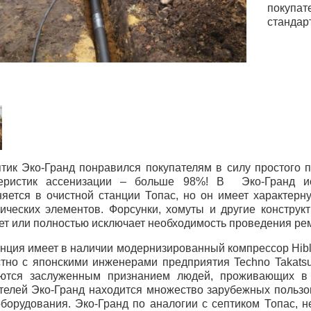
покупа
стандар
тик Эко-Гранд понравился покупателям в силу простого п
теристик ассенизации – больше 98%! В Эко-Гранд исп
яется в очистной станции Топас, но он имеет характерн
ических элементов. Форсунки, хомуты и другие конструк
ет или полностью исключает необходимость проведения ре
нция имеет в наличии модернизированный компрессор Hib
тно с японскими инженерами предприятия Techno Takatsu
уются заслуженным признанием людей, проживающих в 
телей Эко-Гранд находится множество зарубежных пользо
оборудования. Эко-Гранд по аналогии с септиком Топас, 